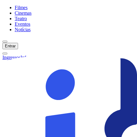
Filmes
Cinemas
Teatro
Eventos
Notícias
Entrar
Ingressos
Informações
Início
Filmes
Cinemas
Teatro
Eventos
Notícias