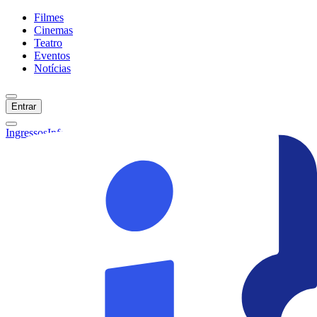
Filmes
Cinemas
Teatro
Eventos
Notícias
Entrar
Ingressos
Informações
Início
Filmes
Cinemas
Teatro
Eventos
Notícias