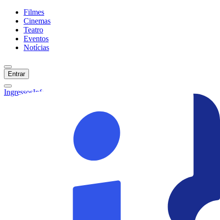
Filmes
Cinemas
Teatro
Eventos
Notícias
Entrar
Ingressos
Informações
Início
Filmes
Cinemas
Teatro
Eventos
Notícias