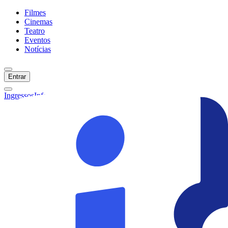
Filmes
Cinemas
Teatro
Eventos
Notícias
Entrar
Ingressos
Informações
Início
Filmes
Cinemas
Teatro
Eventos
Notícias