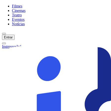
Filmes
Cinemas
Teatro
Eventos
Notícias
Entrar
Ingressos
Informações
Início
Filmes
Cinemas
Teatro
Eventos
Notícias