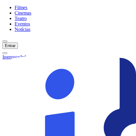
Filmes
Cinemas
Teatro
Eventos
Notícias
Entrar
Ingressos
Informações
Início
Filmes
Cinemas
Teatro
Eventos
Notícias