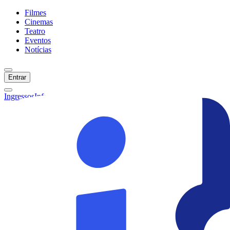
Filmes
Cinemas
Teatro
Eventos
Notícias
Entrar
Ingressos
Informações
Início
Filmes
Cinemas
Teatro
Eventos
Notícias