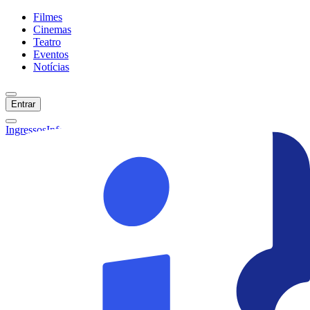
Filmes
Cinemas
Teatro
Eventos
Notícias
Entrar
Ingressos
Informações
Início
Filmes
Cinemas
Teatro
Eventos
Notícias