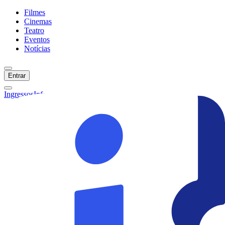
Filmes
Cinemas
Teatro
Eventos
Notícias
Entrar
Ingressos
Informações
Início
Filmes
Cinemas
Teatro
Eventos
Notícias