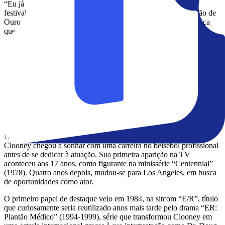
“Eu já tive tantos momentos extraordinários em Veneza. Esse
festival é, sem sombra de dúvida, meu favorito, e ganhar o Leão de
Ouro é uma honraria tremenda. Também provavelmente significa
que eu estou velho, mas vou aceitar”, brincou.
Ao anunciar a honraria, o diretor artístico do Festival de Veneza,
Alberto Barbera, descreveu Clooney como “um artista completo e
carismático”, cuja carreira combinou tanto o sucesso popular quanto
um compromisso contínuo com projetos cinematográficos
ambiciosos e causas humanitárias.
Faça parte do canal do Whatsapp da Ingresso.com e fique por
dentro de promoções e das últimas notícias sobre o universo do
cinema e da cultura pop!
Nascido em 1961 em Kentucky, nos Estados Unidos, George
Clooney chegou a sonhar com uma carreira no beisebol profissional
antes de se dedicar à atuação. Sua primeira aparição na TV
aconteceu aos 17 anos, como figurante na minissérie “Centennial”
(1978). Quatro anos depois, mudou-se para Los Angeles, em busca
de oportunidades como ator.
O primeiro papel de destaque veio em 1984, na sitcom “E/R”, título
que curiosamente seria reutilizado anos mais tarde pelo drama “ER:
Plantão Médico” (1994-1999), série que transformou Clooney em