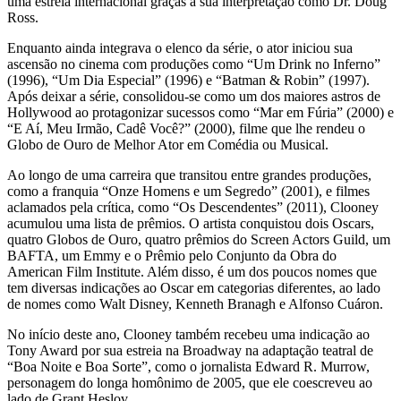
uma estrela internacional graças à sua interpretação como Dr. Doug
Ross.
Enquanto ainda integrava o elenco da série, o ator iniciou sua
ascensão no cinema com produções como “Um Drink no Inferno”
(1996), “Um Dia Especial” (1996) e “Batman & Robin” (1997).
Após deixar a série, consolidou-se como um dos maiores astros de
Hollywood ao protagonizar sucessos como “Mar em Fúria” (2000) e
“E Aí, Meu Irmão, Cadê Você?” (2000), filme que lhe rendeu o
Globo de Ouro de Melhor Ator em Comédia ou Musical.
Ao longo de uma carreira que transitou entre grandes produções,
como a franquia “Onze Homens e um Segredo” (2001), e filmes
aclamados pela crítica, como “Os Descendentes” (2011), Clooney
acumulou uma lista de prêmios. O artista conquistou dois Oscars,
quatro Globos de Ouro, quatro prêmios do Screen Actors Guild, um
BAFTA, um Emmy e o Prêmio pelo Conjunto da Obra do
American Film Institute. Além disso, é um dos poucos nomes que
tem diversas indicações ao Oscar em categorias diferentes, ao lado
de nomes como Walt Disney, Kenneth Branagh e Alfonso Cuáron.
No início deste ano, Clooney também recebeu uma indicação ao
Tony Award por sua estreia na Broadway na adaptação teatral de
“Boa Noite e Boa Sorte”, como o jornalista Edward R. Murrow,
personagem do longa homônimo de 2005, que ele coescreveu ao
lado de Grant Heslov.