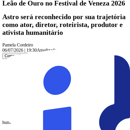
Leão de Ouro no Festival de Veneza 2026
Astro será reconhecido por sua trajetória
como ator, diretor, roteirista, produtor e
ativista humanitário
Pamela Cordeiro
06/07/2026 | 19:30
Atualizado em:
06/07/2026 | 19:31
Compartilhar
Nesta segunda-feira (6), a revista The Hollywood Reporter revelou
que George Clooney será homenageado com o Leão de Ouro
durante o Festival Internacional de Cinema de Veneza 2026, que
acontece entre os dias 2 e 12 de setembro.
A premiação pretende reconhecer a trajetória de um dos nomes mais
influentes de Hollywood, cuja carreira se estende por décadas, e
reúne trabalhos de destaque como ator, diretor, roteirista e produtor,
tanto para o cinema quanto para a televisão.
Em comunicado oficial, Clooney celebrou a homenagem com bom
humor: