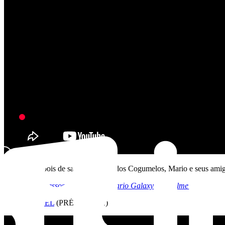
Sinopse: Depois de salvar o Reino dos Cogumelos, Mario e seus amig
Comprar ingressos para “Super Mario Galaxy – O Filme”
#2
|
MICHAEL
(PRÉ-VENDA)