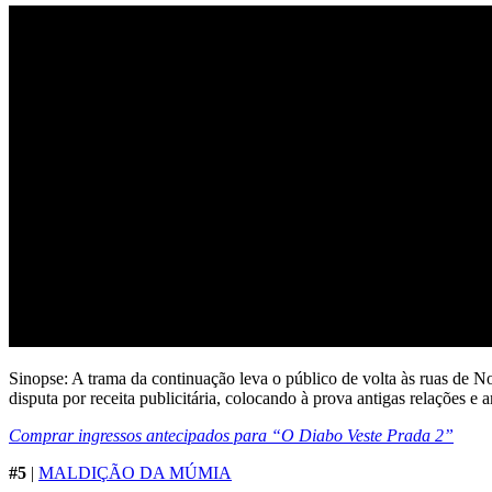
Sinopse: A trama da continuação leva o público de volta às ruas de N
disputa por receita publicitária, colocando à prova antigas relações e 
Comprar ingressos antecipados para “O Diabo Veste Prada 2”
#5
|
MALDIÇÃO DA MÚMIA