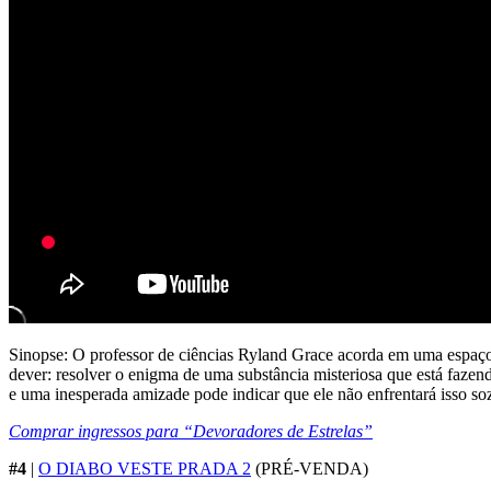
Sinopse: O professor de ciências Ryland Grace acorda em uma espaç
dever: resolver o enigma de uma substância misteriosa que está fazen
e uma inesperada amizade pode indicar que ele não enfrentará isso so
Comprar ingressos para “Devoradores de Estrelas”
#4
|
O DIABO VESTE PRADA 2
(PRÉ-VENDA)