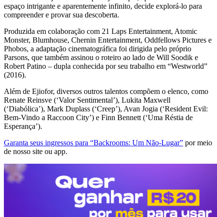
espaço intrigante e aparentemente infinito, decide explorá-lo para
compreender e provar sua descoberta.
Produzida em colaboração com 21 Laps Entertainment, Atomic
Monster, Blumhouse, Chernin Entertainment, Oddfellows Pictures e
Phobos, a adaptação cinematográfica foi dirigida pelo próprio
Parsons, que também assinou o roteiro ao lado de Will Soodik e
Robert Patino – dupla conhecida por seu trabalho em “Westworld”
(2016).
Além de Ejiofor, diversos outros talentos compõem o elenco, como
Renate Reinsve (‘Valor Sentimental’), Lukita Maxwell
(‘Diabólica’), Mark Duplass (‘Creep’), Avan Jogia (‘Resident Evil:
Bem-Vindo a Raccoon City’) e Finn Bennett (‘Uma Réstia de
Esperança’).
Garanta seus ingressos para “Backrooms: Um Não-Lugar”
por meio
de nosso site ou app.