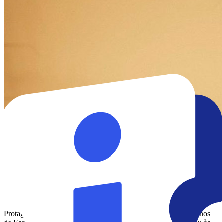
Protagonizado pelo indicado ao Oscar Chiwetel Ejiofor (‘12 Anos