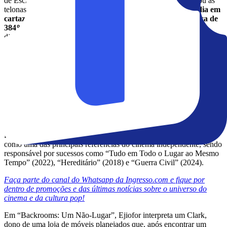
de Escravidão’), o terror “
Backrooms: Um Não-Lugar
” chegou às
telonas na última semana fazendo história:
em seu primeiro dia em
cartaz
nos cinemas dos Estados Unidos, o longa
faturou cerca de
384% de seu orçamento
de produção. De acordo com dados
divulgados pela revista Variety, o filme, que custou
aproximadamente US$ 10 milhões, arrecadou US$ 38,4 milhões no
mercado norte-americano em suas primeiras 24 horas de exibição.
“Backrooms: Um Não-Lugar” também registrou a
maior estreia
global da história da produtora A24
, com expressivos US$ 118
milhões acumulados em bilheteria.
Os feitos evidenciam a força do universo intrigante idealizado por
Kane Parsons em um curta-metragem viral publicado no YouTube,
além da capacidade da A24 de transformar conceitos originais em
fenômenos de público. Ao longo dos anos, o estúdio se consolidou
como uma das principais referências do cinema independente, sendo
responsável por sucessos como “Tudo em Todo o Lugar ao Mesmo
Tempo” (2022), “Hereditário” (2018) e “Guerra Civil” (2024).
Faça parte do canal do Whatsapp da Ingresso.com e fique por
dentro de promoções e das últimas notícias sobre o universo do
cinema e da cultura pop!
Em “Backrooms: Um Não-Lugar”, Ejiofor interpreta um Clark,
dono de uma loja de móveis planejados que, após encontrar um