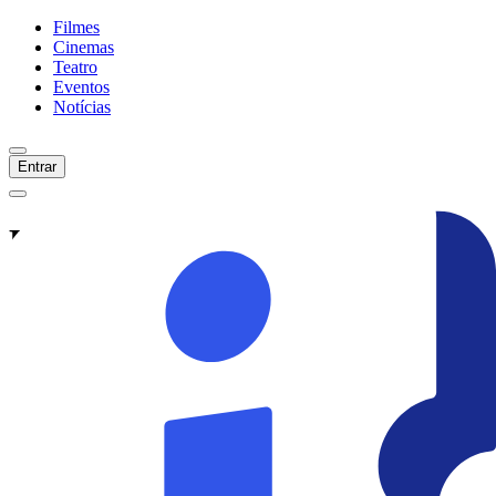
Filmes
Cinemas
Teatro
Eventos
Notícias
Entrar
Filmes -
São Paulo
Em Cartaz
Em Breve
Início
Filmes
Cinemas
Teatro
Eventos
Notícias