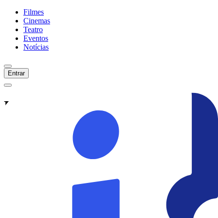
Filmes
Cinemas
Teatro
Eventos
Notícias
Entrar
Filmes -
São Paulo
Em Cartaz
Em Breve
Início
Filmes
Cinemas
Teatro
Eventos
Notícias