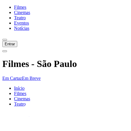
Filmes
Cinemas
Teatro
Eventos
Notícias
Entrar
Filmes -
São Paulo
Em Cartaz
Em Breve
Início
Filmes
Cinemas
Teatro
Eventos
Notícias