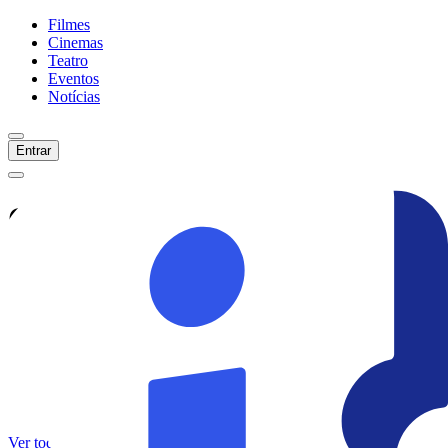
Filmes
Cinemas
Teatro
Eventos
Notícias
Entrar
Confira tudo sobre
The Big
Trip 3: Race Around The
World
Veja as últimas notícias, curiosidades e
informações exclusivas sobre
The Big
Trip 3: Race Around The World
Ver todas as notícias
Ver sessões