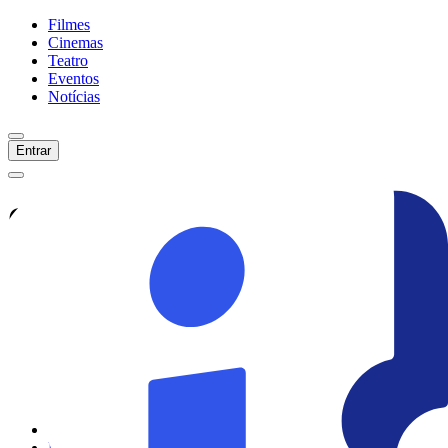
Filmes
Cinemas
Teatro
Eventos
Notícias
Entrar
Confira tudo sobre
Surda
Veja as últimas notícias, curiosidades e
informações exclusivas sobre
Surda
Ver todas as notícias
Ver sessões
Início
Filmes
Cinemas
Teatro
Eventos