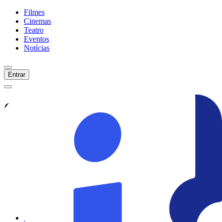
Filmes
Cinemas
Teatro
Eventos
Notícias
Entrar
Confira tudo sobre
Sessão
Mutual Films: Longe De Casa
Veja as últimas notícias, curiosidades e
informações exclusivas sobre
Sessão
Mutual Films: Longe De Casa
Ver todas as notícias
Ver sessões
Início