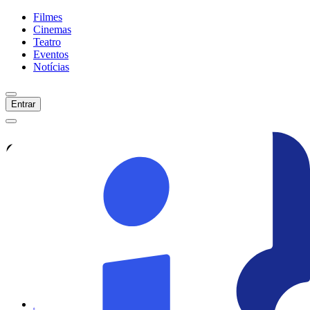
Filmes
Cinemas
Teatro
Eventos
Notícias
Entrar
Confira tudo sobre
Sessão
Especial: O Bolo Do Presidente
Veja as últimas notícias, curiosidades e
informações exclusivas sobre
Sessão
Especial: O Bolo Do Presidente
Ver todas as notícias
Ver sessões
Início