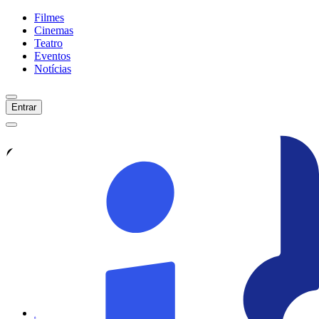
Filmes
Cinemas
Teatro
Eventos
Notícias
Entrar
Confira tudo sobre
Pré-Estreia
Com Debate: Olhe O Mar
Veja as últimas notícias, curiosidades e
informações exclusivas sobre
Pré-Estreia
Com Debate: Olhe O Mar
Ver todas as notícias
Ver sessões
Início