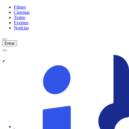
Filmes
Cinemas
Teatro
Eventos
Notícias
Entrar
Confira tudo sobre
Porão Do
Belas: Eles
Veja as últimas notícias, curiosidades e
informações exclusivas sobre
Porão Do
Belas: Eles
Ver todas as notícias
Ver sessões
Início