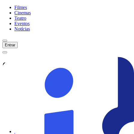
Filmes
Cinemas
Teatro
Eventos
Notícias
Entrar
Confira tudo sobre
Ponto Sem
Retorno
Veja as últimas notícias, curiosidades e
informações exclusivas sobre
Ponto Sem
Retorno
Ver todas as notícias
Ver sessões
Início