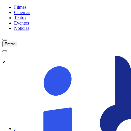
Filmes
Cinemas
Teatro
Eventos
Notícias
Entrar
Confira tudo sobre
Os
Farofeiros 3
Veja as últimas notícias, curiosidades e
informações exclusivas sobre
Os
Farofeiros 3
Ver todas as notícias
Ver sessões
Início