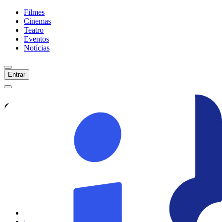
Filmes
Cinemas
Teatro
Eventos
Notícias
Entrar
Confira tudo sobre
Narciso
Veja as últimas notícias, curiosidades e
informações exclusivas sobre
Narciso
Ver todas as notícias
Ver sessões
Início
Filmes
Cinemas
Teatro
Eventos