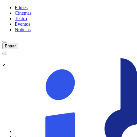
Filmes
Cinemas
Teatro
Eventos
Notícias
Entrar
Confira tudo sobre
Miss Moxy
Veja as últimas notícias, curiosidades e
informações exclusivas sobre
Miss Moxy
Ver todas as notícias
Ver sessões
Início
Filmes
Cinemas
Teatro
Eventos