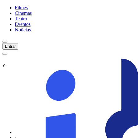
Filmes
Cinemas
Teatro
Eventos
Notícias
Entrar
Confira tudo sobre
Mambembe
Veja as últimas notícias, curiosidades e
informações exclusivas sobre
Mambembe
Ver todas as notícias
Ver sessões
Início
Filmes
Cinemas
Teatro
Eventos