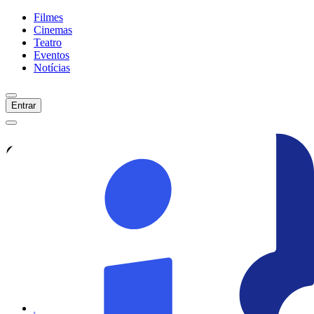
Filmes
Cinemas
Teatro
Eventos
Notícias
Entrar
Confira tudo sobre
Máfia De
Pelúcia
Veja as últimas notícias, curiosidades e
informações exclusivas sobre
Máfia De
Pelúcia
Ver todas as notícias
Ver sessões
Início