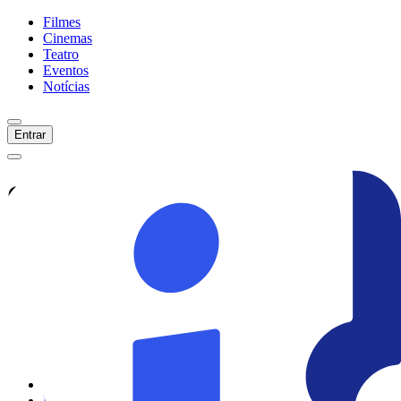
Filmes
Cinemas
Teatro
Eventos
Notícias
Entrar
Confira tudo sobre
Frozen 3
Veja as últimas notícias, curiosidades e
informações exclusivas sobre
Frozen 3
Ver todas as notícias
Ver sessões
Início
Filmes
Cinemas
Teatro
Eventos