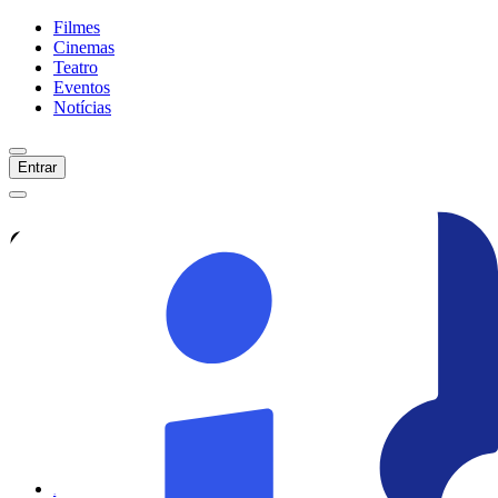
Filmes
Cinemas
Teatro
Eventos
Notícias
Entrar
Confira tudo sobre
E Seus
Filhos Depois Deles
Veja as últimas notícias, curiosidades e
informações exclusivas sobre
E Seus
Filhos Depois Deles
Ver todas as notícias
Ver sessões
Início