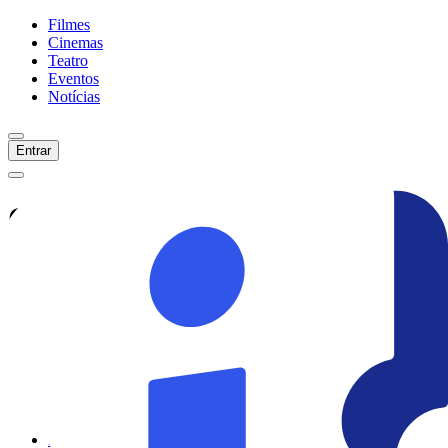
Filmes
Cinemas
Teatro
Eventos
Notícias
Entrar
Confira tudo sobre
Coração
Das Trevas
Veja as últimas notícias, curiosidades e
informações exclusivas sobre
Coração
Das Trevas
Ver todas as notícias
Ver sessões
Início