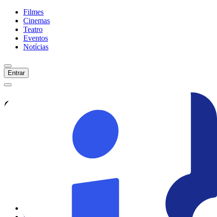
Filmes
Cinemas
Teatro
Eventos
Notícias
Entrar
Confira tudo sobre
Copan
Veja as últimas notícias, curiosidades e
informações exclusivas sobre
Copan
Ver todas as notícias
Ver sessões
Início
Filmes
Cinemas
Teatro
Eventos