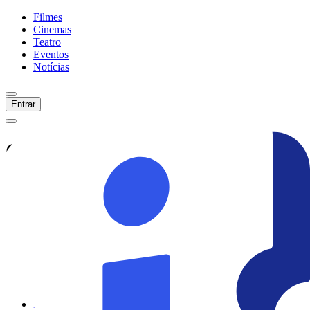
Filmes
Cinemas
Teatro
Eventos
Notícias
Entrar
Confira tudo sobre
Como
Roubar Um Banco
Veja as últimas notícias, curiosidades e
informações exclusivas sobre
Como
Roubar Um Banco
Ver todas as notícias
Ver sessões
Início