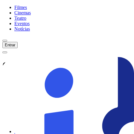
Filmes
Cinemas
Teatro
Eventos
Notícias
Entrar
Confira tudo sobre
100 Noites
De Desejo
Veja as últimas notícias, curiosidades e
informações exclusivas sobre
100 Noites
De Desejo
Ver todas as notícias
Ver sessões
Início