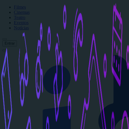
Filmes
Cinemas
Teatro
Eventos
Notícias
Entrar
Início
Filmes
Cinemas
Teatro
Eventos
Notícias