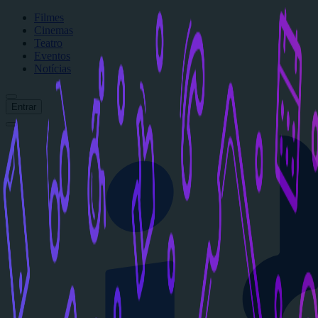
Filmes
Cinemas
Teatro
Eventos
Notícias
Entrar
Início
Filmes
Cinemas
Teatro
Eventos
Notícias