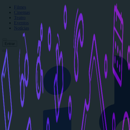
Filmes
Cinemas
Teatro
Eventos
Notícias
Entrar
Início
Filmes
Cinemas
Teatro
Eventos
Notícias