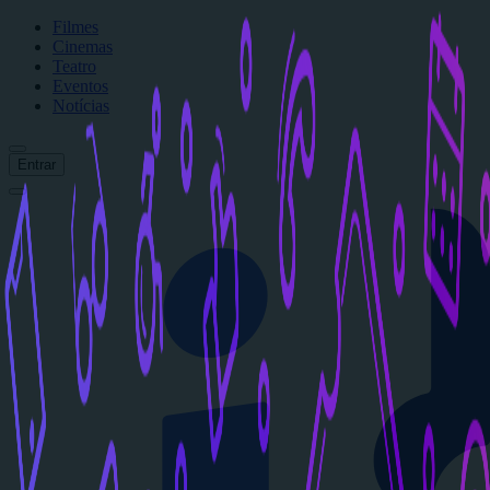
Filmes
Cinemas
Teatro
Eventos
Notícias
Entrar
Início
Filmes
Cinemas
Teatro
Eventos
Notícias