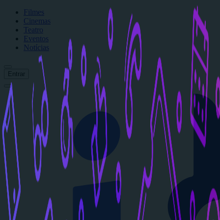
Filmes
Cinemas
Teatro
Eventos
Notícias
Entrar
Início
Filmes
Cinemas
Teatro
Eventos
Notícias