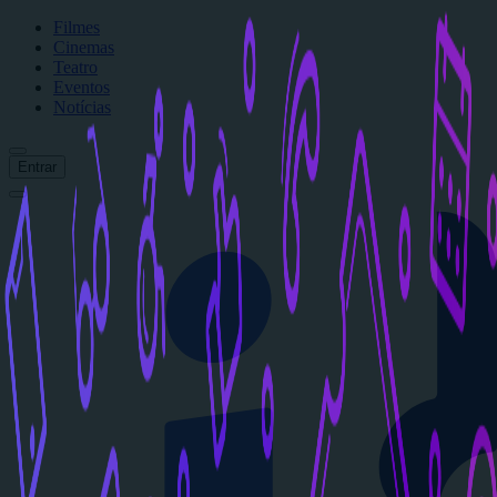
Filmes
Cinemas
Teatro
Eventos
Notícias
Entrar
Início
Filmes
Cinemas
Teatro
Eventos
Notícias