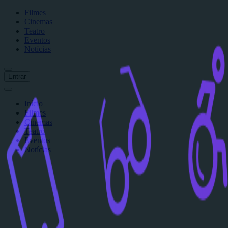
Filmes
Cinemas
Teatro
Eventos
Notícias
Entrar
Início
Filmes
Cinemas
Teatro
Eventos
Notícias