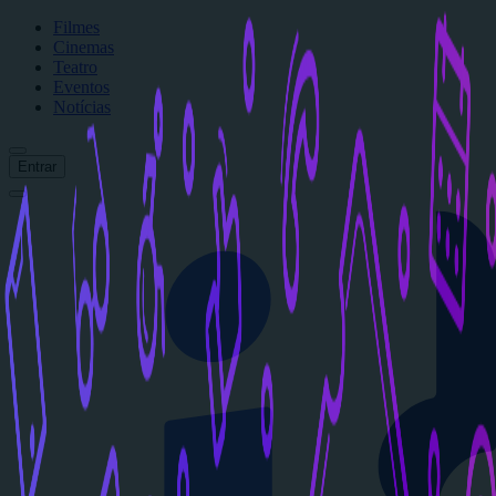
Filmes
Cinemas
Teatro
Eventos
Notícias
Entrar
Início
Filmes
Cinemas
Teatro
Eventos
Notícias