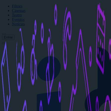
Filmes
Cinemas
Teatro
Eventos
Notícias
Entrar
Início
Filmes
Cinemas
Teatro
Eventos
Notícias