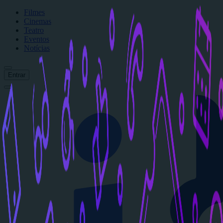
Filmes
Cinemas
Teatro
Eventos
Notícias
Entrar
Início
Filmes
Cinemas
Teatro
Eventos
Notícias