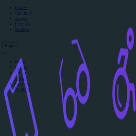
Filmes
Cinemas
Teatro
Eventos
Notícias
Entrar
Início
Filmes
Cinemas
Teatro
Eventos
Notícias