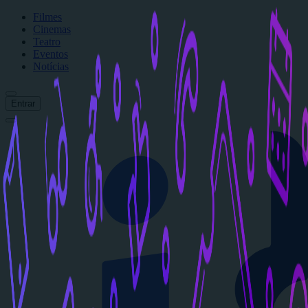
Filmes
Cinemas
Teatro
Eventos
Notícias
Entrar
Início
Filmes
Cinemas
Teatro
Eventos
Notícias