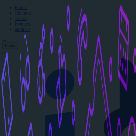
Filmes
Cinemas
Teatro
Eventos
Notícias
Entrar
Início
Filmes
Cinemas
Teatro
Eventos
Notícias