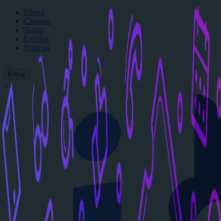
Filmes
Cinemas
Teatro
Eventos
Notícias
Entrar
Início
Filmes
Cinemas
Teatro
Eventos
Notícias