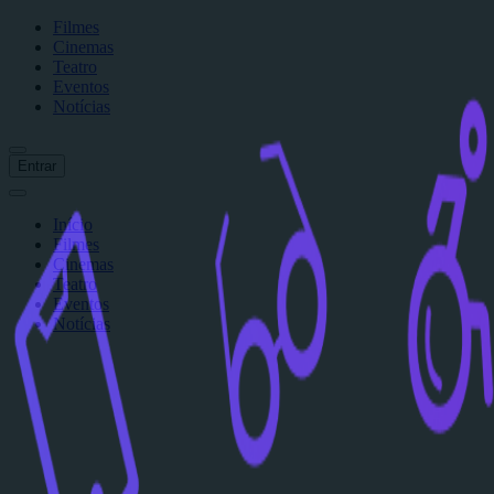
Filmes
Cinemas
Teatro
Eventos
Notícias
Entrar
Início
Filmes
Cinemas
Teatro
Eventos
Notícias