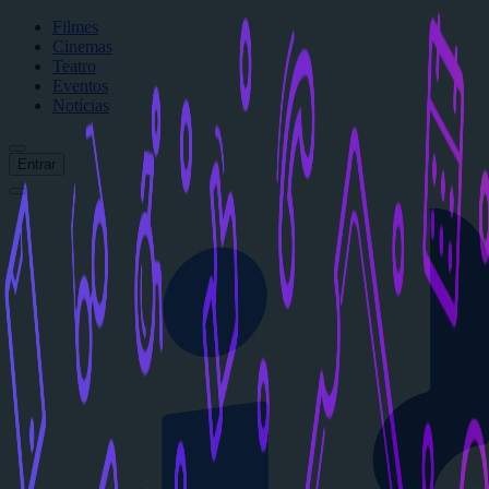
Filmes
Cinemas
Teatro
Eventos
Notícias
Entrar
Início
Filmes
Cinemas
Teatro
Eventos
Notícias