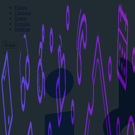
Filmes
Cinemas
Teatro
Eventos
Notícias
Entrar
Início
Filmes
Cinemas
Teatro
Eventos
Notícias